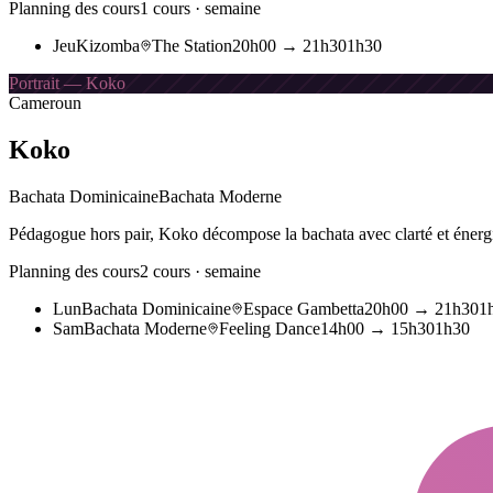
Planning des cours
1
cours · semaine
Jeu
Kizomba
The Station
20h00
→
21h30
1h30
Portrait — Koko
Cameroun
Koko
Bachata Dominicaine
Bachata Moderne
Pédagogue hors pair, Koko décompose la bachata avec clarté et énergie.
Planning des cours
2
cours · semaine
Lun
Bachata Dominicaine
Espace Gambetta
20h00
→
21h30
1
Sam
Bachata Moderne
Feeling Dance
14h00
→
15h30
1h30