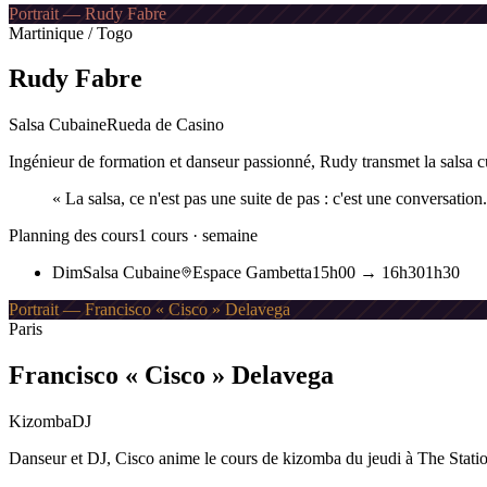
Portrait — Rudy Fabre
Martinique / Togo
Rudy Fabre
Salsa Cubaine
Rueda de Casino
Ingénieur de formation et danseur passionné, Rudy transmet la salsa cu
«
La salsa, ce n'est pas une suite de pas : c'est une conversation.
Planning des cours
1
cours · semaine
Dim
Salsa Cubaine
Espace Gambetta
15h00
→
16h30
1h30
Portrait — Francisco « Cisco » Delavega
Paris
Francisco « Cisco » Delavega
Kizomba
DJ
Danseur et DJ, Cisco anime le cours de kizomba du jeudi à The Statio