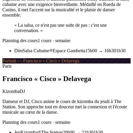
cubaine avec une exigence bienveillante. Médaillé en Rueda de
Casino, il met l'accent sur la musicalité et le plaisir de danser
ensemble.
«
La salsa, ce n'est pas une suite de pas : c'est une
conversation.
»
Planning des cours
1
cours · semaine
Dim
Salsa Cubaine
Espace Gambetta
15h00
→
16h30
1h30
Portrait — Francisco « Cisco » Delavega
Paris
Francisco « Cisco » Delavega
Kizomba
DJ
Danseur et DJ, Cisco anime le cours de kizomba du jeudi à The
Station. Son approche tout en douceur met la connexion et l'écoute
musicale au cœur de la danse.
Planning des cours
1
cours · semaine
Jeu
Kizomba
The Station
20h00
→
21h30
1h30