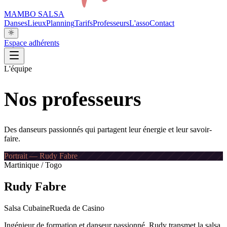
MAMBO SALSA
Danses
Lieux
Planning
Tarifs
Professeurs
L'asso
Contact
Espace adhérents
L'équipe
Nos professeurs
Des danseurs passionnés qui partagent leur énergie et leur savoir-
faire.
Portrait — Rudy Fabre
Martinique / Togo
Rudy Fabre
Salsa Cubaine
Rueda de Casino
Ingénieur de formation et danseur passionné, Rudy transmet la salsa