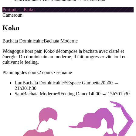
Portrait — Koko
Cameroun
Koko
Bachata Dominicaine
Bachata Moderne
Pédagogue hors pair, Koko décompose la bachata avec clarté et
énergie. Du dominicain au moderne, il fait progresser vite tout en
cultivant le feeling.
Planning des cours
2
cours · semaine
Lun
Bachata Dominicaine
Espace Gambetta
20h00
→
21h30
1h30
Sam
Bachata Moderne
Feeling Dance
14h00
→
15h30
1h30