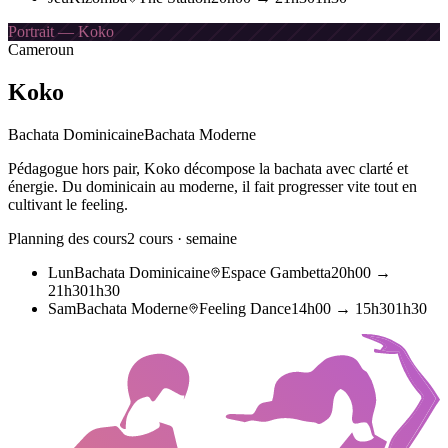
Portrait — Koko
Cameroun
Koko
Bachata Dominicaine
Bachata Moderne
Pédagogue hors pair, Koko décompose la bachata avec clarté et
énergie. Du dominicain au moderne, il fait progresser vite tout en
cultivant le feeling.
Planning des cours
2
cours · semaine
Lun
Bachata Dominicaine
Espace Gambetta
20h00
→
21h30
1h30
Sam
Bachata Moderne
Feeling Dance
14h00
→
15h30
1h30