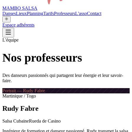
MAMBO SALSA
Danses
Lieux
Planning
Tarifs
Professeurs
L'asso
Contact
Espace adhérents
L'équipe
Nos professeurs
Des danseurs passionnés qui partagent leur énergie et leur savoir-
faire.
Portrait — Rudy Fabre
Martinique / Togo
Rudy Fabre
Salsa Cubaine
Rueda de Casino
Ingénieur de formation et danseur passionné, Rudy transmet la salsa