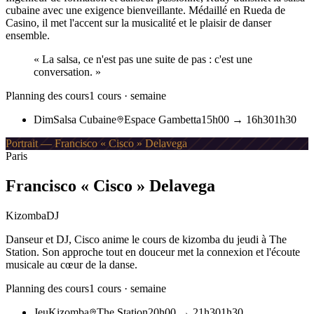
cubaine avec une exigence bienveillante. Médaillé en Rueda de
Casino, il met l'accent sur la musicalité et le plaisir de danser
ensemble.
«
La salsa, ce n'est pas une suite de pas : c'est une
conversation.
»
Planning des cours
1
cours · semaine
Dim
Salsa Cubaine
Espace Gambetta
15h00
→
16h30
1h30
Portrait — Francisco « Cisco » Delavega
Paris
Francisco « Cisco » Delavega
Kizomba
DJ
Danseur et DJ, Cisco anime le cours de kizomba du jeudi à The
Station. Son approche tout en douceur met la connexion et l'écoute
musicale au cœur de la danse.
Planning des cours
1
cours · semaine
Jeu
Kizomba
The Station
20h00
→
21h30
1h30